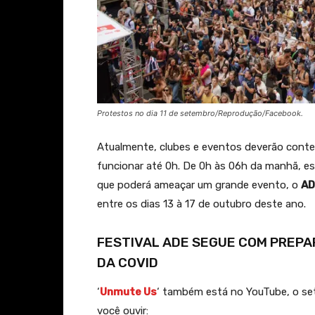
Protestos no dia 11 de setembro/Reprodução/Facebook.
Atualmente, clubes e eventos deverão conte
funcionar até 0h. De 0h às 06h da manhã, es
que poderá ameaçar um grande evento, o
AD
entre os dias 13 à 17 de outubro deste ano.
FESTIVAL ADE SEGUE COM PREPA
DA COVID
‘
Unmute Us
‘ também está no YouTube, o s
você ouvir: