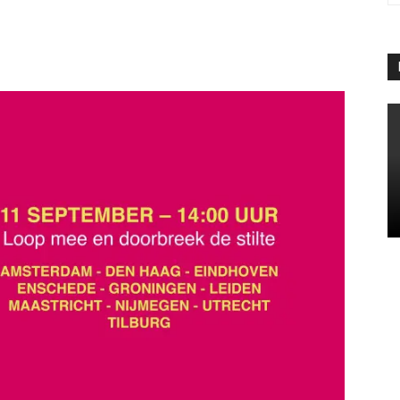
App
Linkedin
Telegram