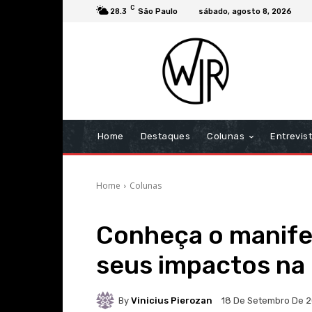
C
28.3
São Paulo
sábado, agosto 8, 2026
Home
Destaques
Colunas
Entrevis
Home
Colunas
Conheça o manife
seus impactos na
By
Vinicius Pierozan
18 De Setembro De 2