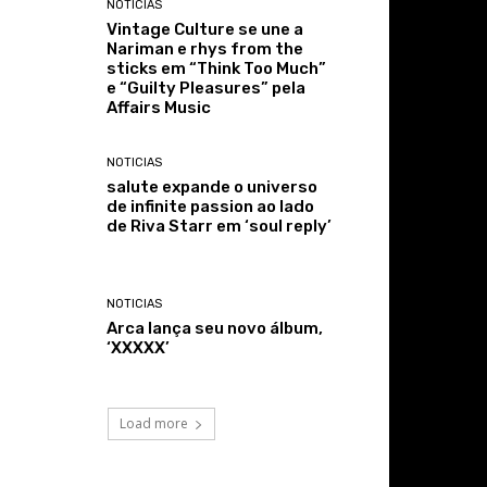
NOTICIAS
Vintage Culture se une a
Nariman e rhys from the
sticks em “Think Too Much”
e “Guilty Pleasures” pela
Affairs Music
NOTICIAS
salute expande o universo
de infinite passion ao lado
de Riva Starr em ‘soul reply’
NOTICIAS
Arca lança seu novo álbum,
‘XXXXX’
Load more