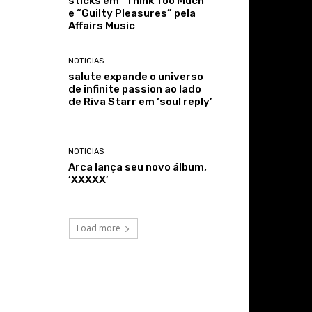
sticks em “Think Too Much”
e “Guilty Pleasures” pela
Affairs Music
NOTICIAS
salute expande o universo
de infinite passion ao lado
de Riva Starr em ‘soul reply’
NOTICIAS
Arca lança seu novo álbum,
‘XXXXX’
Load more