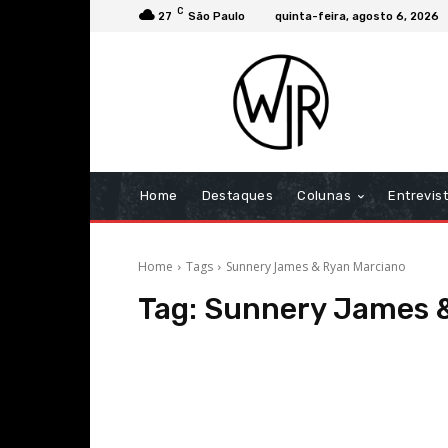
C
27
São Paulo
quinta-feira, agosto 6, 2026
Home
Destaques
Colunas
Entrevis
Home
Tags
Sunnery James & Ryan Marciano
Tag:
Sunnery James &