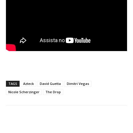
TAGS
Azteck
David Guetta
Dimitri Vegas
Nicole Scherzinger
The Drop
Facebook
X
WhatsApp
Li