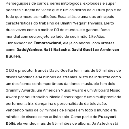
Perseguições de carros, seres mitológicos, explosões e super
poderes surgem no vídeo que é um caldeirão de cultura pop e de
tudo que mexe as multidões. Essa aliás, e uma das principais
características do trabalho de Dimitri “Vegas” Thivaios. Eleito
duas vezes como o melhor DJ do mundo, ele ganhou fama
mundial com seu projeto ao lado de seu irmão
Like Mike
.
Embaixador do
Tomorrowland
, ele já colaborou com artistas
como
DaddyYankee
,
NattiNatasha
,
David
Guetta
e
Armin van
Buuren
.
O DJ e produtor francês David Guetta tem mais de 50 milhões de
discos vendidos e 14 bilhões de streams. Visto na indústria como
um dos ícones contemporâneos da dance music, ele tem dois
Grammy Awards, um American Music Award e um Billboard Music
Award por seu trabalho. Nicole Scherzinger é uma multipremiada
performer, atriz, dançarina e personalidade da televisão,
vendendo mais de 37 milhões de singles em todo o mundo e 16
milhões de discos como artista solo. Como parte do
Pussycat
Dolls
, ela vendeu mais de 55 milhões de álbuns. Já Azteck está