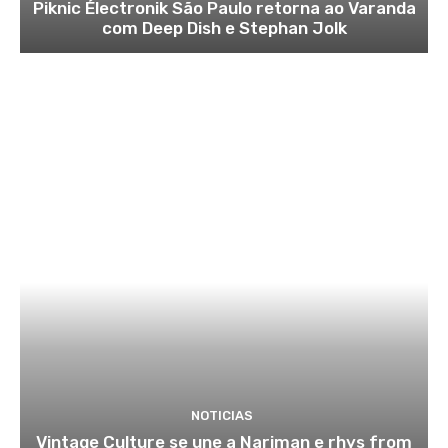
Piknic Électronik São Paulo retorna ao Varanda
com Deep Dish e Stephan Jolk
NOTICIAS
Vintage Culture se une a Nariman e rhys from