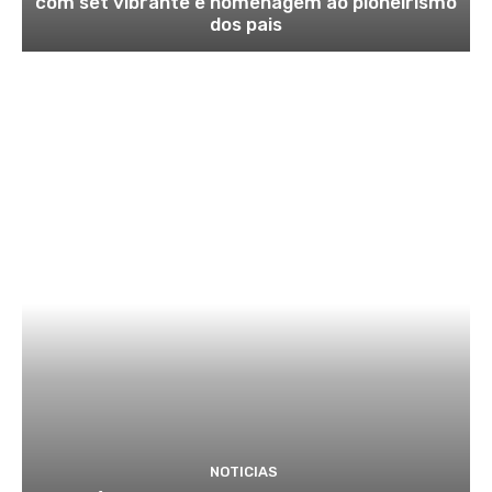
com set vibrante e homenagem ao pioneirismo
dos pais
NOTICIAS