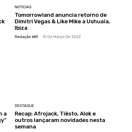
NOTICIAS
Tomorrowland anuncia retorno de
ck
Dimitri Vegas & Like Mike a Ushuaïa,
Ibiza
Redação WiR
-
15 De Março De 2022
DESTAQUE
m a
Recap: Afrojack, Tiësto, Alok e
gy”
outros lançaram novidades nesta
semana