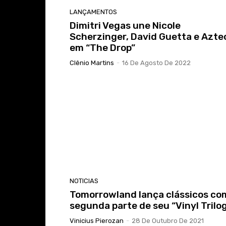
LANÇAMENTOS
Dimitri Vegas une Nicole
Scherzinger, David Guetta e Azte
em “The Drop”
Clênio Martins
-
16 De Agosto De 2022
NOTICIAS
Tomorrowland lança clássicos co
segunda parte de seu “Vinyl Trilo
Vinicius Pierozan
-
28 De Outubro De 2021