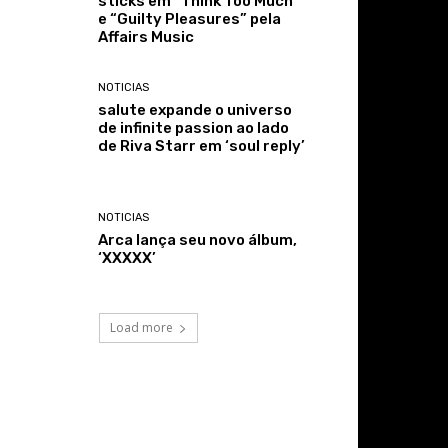
sticks em “Think Too Much”
e “Guilty Pleasures” pela
Affairs Music
NOTICIAS
salute expande o universo
de infinite passion ao lado
de Riva Starr em ‘soul reply’
NOTICIAS
Arca lança seu novo álbum,
‘XXXXX’
Load more