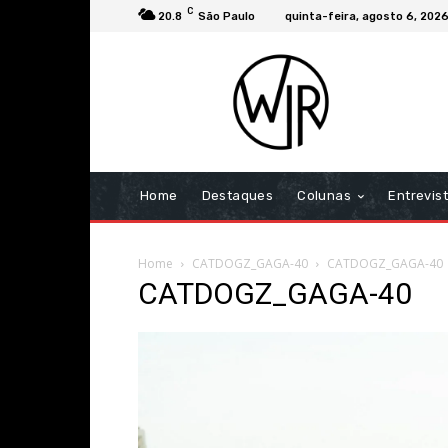
C
20.8
São Paulo
quinta-feira, agosto 6, 202
Home
Destaques
Colunas
Entrevis
Home
CATDOGZ_GAGA-40
CATDOGZ_GAGA-40
CATDOGZ_GAGA-40