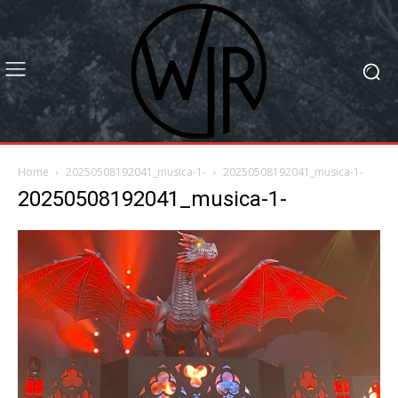
Home
20250508192041_musica-1-
20250508192041_musica-1-
20250508192041_musica-1-