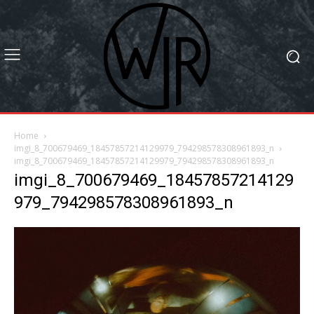
Home
imgi_8_700679469_18457857214129979_794298578308961893_n
imgi_8_700679469_18457857214129979_794298578308961893_n
imgi_8_700679469_18457857214129
979_794298578308961893_n