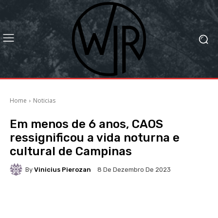
Home
Noticias
Em menos de 6 anos, CAOS
ressignificou a vida noturna e
cultural de Campinas
By
Vinicius Pierozan
8 De Dezembro De 2023
Facebook
X
WhatsApp
Li