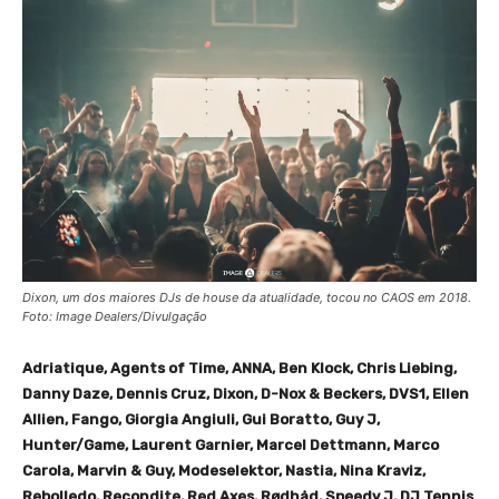
Dixon, um dos maiores DJs de house da atualidade, tocou no CAOS em 2018.
Foto: Image Dealers/Divulgação
Adriatique, Agents of Time, ANNA, Ben Klock, Chris Liebing,
Danny Daze, Dennis Cruz, Dixon, D-Nox & Beckers, DVS1, Ellen
Allien, Fango, Giorgia Angiuli, Gui Boratto, Guy J,
Hunter/Game, Laurent Garnier, Marcel Dettmann, Marco
Carola, Marvin & Guy, Modeselektor, Nastia, Nina Kraviz,
Rebolledo, Recondite, Red Axes, Rødhåd, Speedy J, DJ Tennis