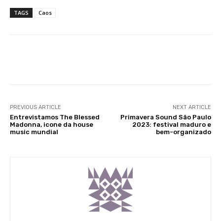
TAGS
Caos
Facebook
X
WhatsApp
Li
PREVIOUS ARTICLE
NEXT ARTICLE
Entrevistamos The Blessed
Primavera Sound São Paulo
Madonna, icone da house
2023: festival maduro e
music mundial
bem-organizado