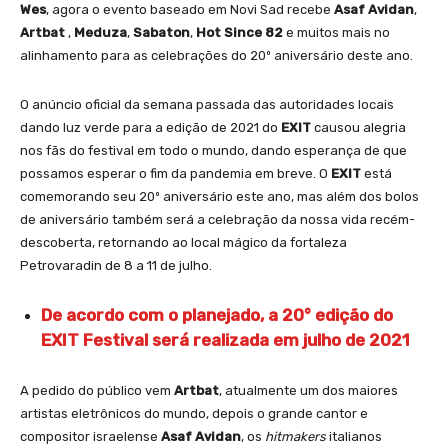
Wes
, agora o evento baseado em Novi Sad recebe
Asaf Avidan
,
Artbat
,
Meduza
,
Sabaton
,
Hot Since 82
e muitos mais no
alinhamento para as celebrações do 20º aniversário deste ano.
O anúncio oficial da semana passada das autoridades locais
dando luz verde para a edição de 2021 do
EXIT
causou alegria
nos fãs do festival em todo o mundo, dando esperança de que
possamos esperar o fim da pandemia em breve. O
EXIT
está
comemorando seu 20º aniversário este ano, mas além dos bolos
de aniversário também será a celebração da nossa vida recém-
descoberta, retornando ao local mágico da fortaleza
Petrovaradin de 8 a 11 de julho.
De acordo com o planejado, a 20° edição do
EXIT Festival será realizada em julho de 2021
A pedido do público vem
Artbat
, atualmente um dos maiores
artistas eletrônicos do mundo, depois o grande cantor e
compositor israelense
Asaf Avidan
, os
hitmakers
italianos