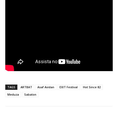
TAGS
ARTBAT
Asaf Avidan
EXIT Festival
Hot Since 82
Meduza
Sabaton