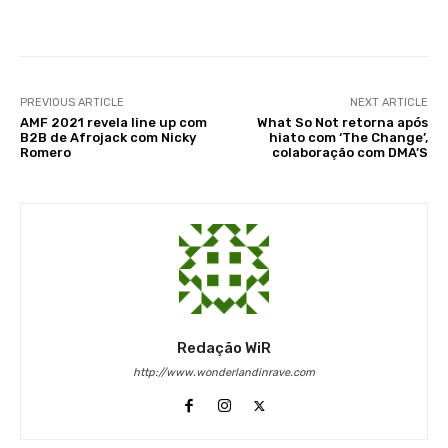
Facebook
X
WhatsApp
Li
PREVIOUS ARTICLE
NEXT ARTICLE
AMF 2021 revela line up com
What So Not retorna após
B2B de Afrojack com Nicky
hiato com ‘The Change’,
Romero
colaboração com DMA’S
Redação WiR
http://www.wonderlandinrave.com