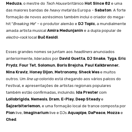
Meduza
, o mestre do
Tech House
britânico
Hot Since 82
e uma
das maiores bandas de
heavy metal
da Europa –
Sabaton
. A forte
formação de novos acréscimos também inclui o criador do mega-
hit “
Breaking Me
” – o produtor alemão e
DJ Topic
, a mundialmente
amada artista musical
Amira Medunjanin
e a dupla popular de
electro-rock
local
Buč Kesidi
.
Esses grandes nomes se juntam aos
headliners
anunciados
anteriormente, liderados por
David Guetta
,
DJ Snake
,
Tyga
,
Eric
Prydz
,
Four Tet
,
Solomun
,
Boris Brejcha
,
Paul Kalkbrenner
,
Nina Kraviz
,
Honey Dijon
,
Metronomy
,
Sheck Wes
e muitos
outros. Um
line up
colorido está chegando aos vários palcos do
Festival, e apresentações de artistas regionais populares
também estão confirmadas, incluindo;
Ida Prester
com
Lollobrigida
,
Nemesis
,
Dram
,
E-Play
,
Deep Steady
e
Šajzerbiterlemon
, e uma formação local de trance composta por
Pion
live,
Imaginarium
live e DJs
Aquapipe
,
DaPeace
,
Mozza
e
Ched
.