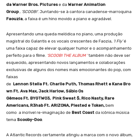
da Warner Bros. Pictures
e da
Warner Animation
Group
,
‘SCOOB!’
. Juntando-se à cantora canadense-marroquina
Faouzia
, a faixa é um hino movido a piano e agradável.
Apresentando uma queda melódica no piano, uma produção
magistral do Galantis e os vocais crescentes de Faozia,
‘I Fly’
é
uma faixa capaz de elevar qualquer humor e o acompanhamento
perfeito para o filme.
‘SCOOB! THE ALBUM ‘
também não deve ser
esquecido, apresentando novos lançamentos e colaborações
exclusivas de alguns dos nomes mais emocionantes do pop, com
faixas
de
Lennon Stella
Ft.
Charlie Puth
,
Thomas Rhett
e
Kane Bro
wn
Ft.
Ava Max
,
Jack Harlow
,
Sábio Os
Gêmeos
Ft.
BYGTWO3
,
Pink Sweat $
,
Rico Nasty
,
Rare
Americans
,
R3hab
Ft.
ARIZONA
,
Plested
e
Token
,
bem
como a incrível re-imaginação de
Best Coast
da icônica música
tema
Scooby-Doo
.
A Atlantic Records certamente atingiu a marca com o novo álbum,