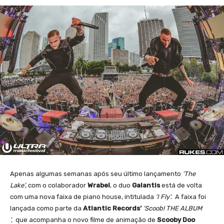
Apenas algumas semanas após seu último lançamento
‘The
Lake’,
com o colaborador
Wrabel
, o duo
Galantis
está de volta
com uma nova faixa de piano house, intitulada
‘I Fly’.
A faixa foi
lançada como parte da
Atlantic Records’
‘Scoob! THE ALBUM
‘,
que acompanha o novo filme de animação de
Scooby Doo