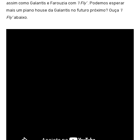
assim como Galantis e Farouzia com
‘I Fly’
. Podemos esperar
mais um piano house da Galantis no futuro próximo? Ouça
‘I
Fly’
abaixo.