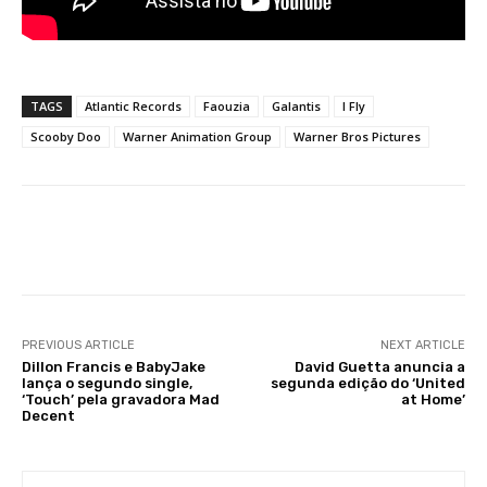
TAGS
Atlantic Records
Faouzia
Galantis
I Fly
Scooby Doo
Warner Animation Group
Warner Bros Pictures
Facebook
X
WhatsApp
Li
PREVIOUS ARTICLE
NEXT ARTICLE
Dillon Francis e BabyJake
David Guetta anuncia a
lança o segundo single,
segunda edição do ‘United
‘Touch’ pela gravadora Mad
at Home’
Decent