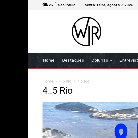
C
23
São Paulo
sexta-feira, agosto 7, 2026
Home
Destaques
Colunas
Entrevis
Home
4_5 Rio
4_5 Rio
4_5 Rio