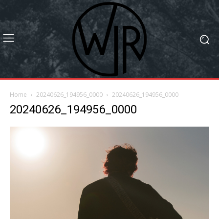
Home
20240626_194956_0000
20240626_194956_0000
20240626_194956_0000