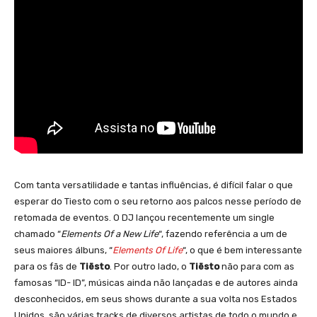
Com tanta versatilidade e tantas influências, é difícil falar o que
esperar do Tiesto com o seu retorno aos palcos nesse período de
retomada de eventos. O DJ lançou recentemente um single
chamado “
Elements Of a New Life
“, fazendo referência a um de
seus maiores álbuns, “
Elements Of Life
“, o que é bem interessante
para os fãs de
Tiësto
. Por outro lado, o
Tiësto
não para com as
famosas “ID- ID”, músicas ainda não lançadas e de autores ainda
desconhecidos, em seus shows durante a sua volta nos Estados
Unidos, são várias tracks de diversos artistas de todo o mundo e