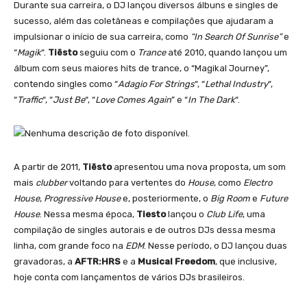
Durante sua carreira, o DJ lançou diversos álbuns e singles de
sucesso, além das coletâneas e compilações que ajudaram a
impulsionar o início de sua carreira, como
“In Search Of Sunrise”
e
“
Magik
“.
Tiësto
seguiu com o
Trance
até 2010, quando lançou um
álbum com seus maiores hits de trance, o “Magikal Journey”,
contendo singles como “
Adagio For Strings
“, “
Lethal Industry
“,
“
Traffic
“, “
Just Be
“, “
Love Comes Again
” e “
In The Dark
“.
A partir de 2011,
Tiësto
apresentou uma nova proposta, um som
mais
clubber
voltando para vertentes do
House
, como
Electro
House
,
Progressive House
e, posteriormente, o
Big Room
e
Future
House
. Nessa mesma época,
Tiesto
lançou o
Club Life
, uma
compilação de singles autorais e de outros DJs dessa mesma
linha, com grande foco na
EDM
. Nesse período, o DJ lançou duas
gravadoras, a
AFTR:HRS
e a
Musical Freedom
, que inclusive,
hoje conta com lançamentos de vários DJs brasileiros.