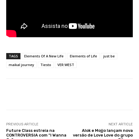
TAGS
Elements Of A New Life
Elements of Life
just be
maikal journey
Tiesto
VER:WEST
Facebook
X
WhatsApp
Li
PREVIOUS ARTICLE
NEXT ARTICLE
Future Class estreia na
Alok e Mojjo lançam nova
CONTROVERSIA com “I Wanna
versão de Love Love do grupo