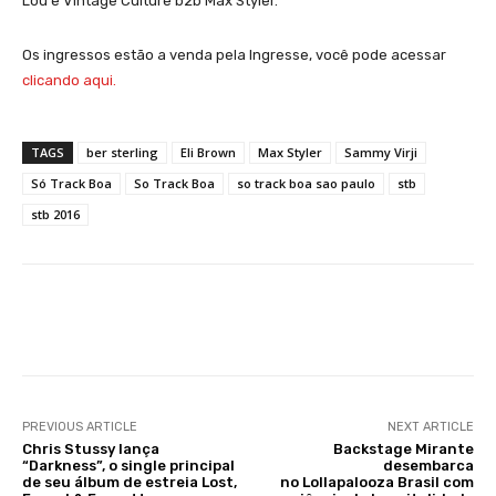
Lou e Vintage Culture b2b Max Styler.
Os ingressos estão a venda pela Ingresse, você pode acessar
clicando aqui.
TAGS
ber sterling
Eli Brown
Max Styler
Sammy Virji
Só Track Boa
So Track Boa
so track boa sao paulo
stb
stb 2016
Facebook
X
WhatsApp
Li
PREVIOUS ARTICLE
NEXT ARTICLE
Chris Stussy lança
Backstage Mirante
“Darkness”, o single principal
desembarca
de seu álbum de estreia Lost,
no Lollapalooza Brasil com