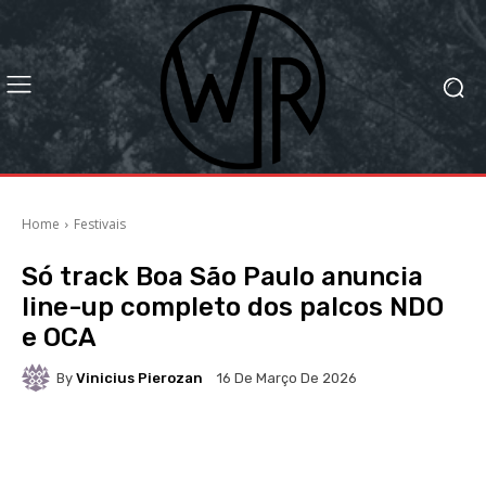
Home
Festivais
Só track Boa São Paulo anuncia
line-up completo dos palcos NDO
e OCA
By
Vinicius Pierozan
16 De Março De 2026
Facebook
X
WhatsApp
Li