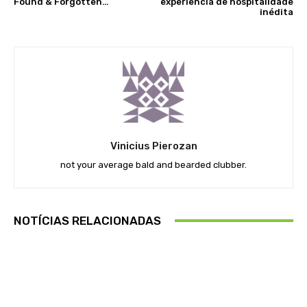
Found & Forgotten…
experiência de hospitalidade
inédita
Vinicius Pierozan
not your average bald and bearded clubber.
NOTÍCIAS RELACIONADAS