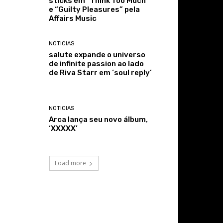
sticks em “Think Too Much”
e “Guilty Pleasures” pela
Affairs Music
NOTICIAS
salute expande o universo
de infinite passion ao lado
de Riva Starr em ‘soul reply’
NOTICIAS
Arca lança seu novo álbum,
‘XXXXX’
Load more