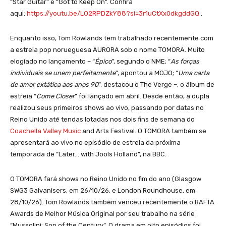
“Star Guitar” e “Got to Keep On”. Confira
aqui:
https://youtu.be/LO2RPDZkY88?si=3r1uCtXx0dkgddGQ
.
Enquanto isso, Tom Rowlands tem trabalhado recentemente com
a estrela pop norueguesa AURORA sob o nome TOMORA. Muito
elogiado no lançamento – “
Épico
”, segundo o NME; “
As forças
individuais se unem perfeitamente
”, apontou a MOJO; “
Uma carta
de amor extática aos anos 90
”, destacou o The Verge –, o álbum de
estreia “
Come Closer
” foi lançado em abril. Desde então, a dupla
realizou seus primeiros shows ao vivo, passando por datas no
Reino Unido até tendas lotadas nos dois fins de semana do
Coachella Valley Music
and Arts Festival. O TOMORA também se
apresentará ao vivo no episódio de estreia da próxima
temporada de “Later… with Jools Holland”, na BBC.
O TOMORA fará shows no Reino Unido no fim do ano (Glasgow
SWG3 Galvanisers, em 26/10/26, e London Roundhouse, em
28/10/26). Tom Rowlands também venceu recentemente o BAFTA
Awards de Melhor Música Original por seu trabalho na série
“Mussolini: Son of the Century”. O drama em oito episódios foi