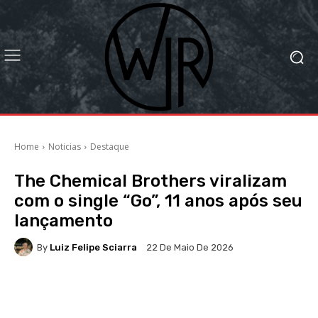
Home
Noticias
Destaque
The Chemical Brothers viralizam
com o single “Go”, 11 anos após seu
lançamento
By
Luiz Felipe Sciarra
22 De Maio De 2026
Facebook
X
WhatsApp
Li