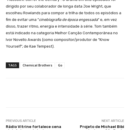
dirigido por seu colaborador de longa data Joe Wright, que
escolheu Rowlands para compor a trilha de todos os episódios a
fim de evitar uma “
cinebiografia de época engessada
” e, em vez
disso, trazer ritmo, energia e intensidade à série. Tom também
está indicado na categoria Melhor Canção Contemporânea no
Ivor Novello Awards (como compositor/produtor de “Know
Yourself”, de Kae Tempest).
TAGS
Chemical Brothers
Go
Facebook
X
WhatsApp
Li
PREVIOUS ARTICLE
NEXT ARTICLE
Rádio Vitrine fortalece cena
Projeto de Michael Bibi