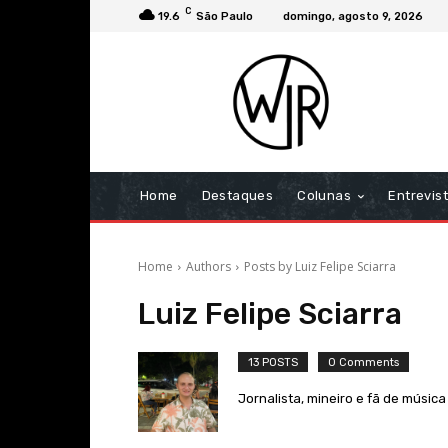
C
19.6
São Paulo
domingo, agosto 9, 2026
Home
Destaques
Colunas
Entrevis
Home
Authors
Posts by Luiz Felipe Sciarra
Luiz Felipe Sciarra
13 POSTS
0 Comments
Jornalista, mineiro e fã de música