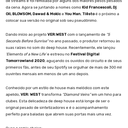
de streams e foi remixada por alguns dos maiores pesos pesados
​​da cena. Agora se juntando a nomes como
Kid Francescoli, Dj
Oil, BLOWSOM, Dawad & Mokic
e
You Man
,
Tiësto
é o próximo a
colocar sua versão no original sob seu pseudônimo.
Dando início ao projeto
VER:WEST
com o lançamento de
“5
Seconds Before Sunrise”
no ano passado, o produtor retornou às
suas raízes no som do deep house. Recentemente, ele lançou
‘Elements of a New Life’
e estreou no
Festival Digital
Tomorrowland 2020
, aguçando os ouvidos do circuito e de seus
primeiros fãs, antes de seu Spotify se orgulhar de mais de 300 mil
ouvintes mensais em menos de um ano depois.
Conhecido por um estilo de house mais melódico com este
apelido,
VER: WEST
transforma
“Diamond Veins”
em um hino para
clubes. Esta delicadeza de deep house está longe de ser o
original pesado de sintetizadores e é o acompanhamento
perfeito para baladas que abrem suas portas mais uma vez.