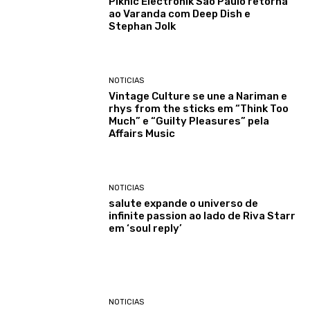
Piknic Électronik São Paulo retorna
ao Varanda com Deep Dish e
Stephan Jolk
NOTICIAS
Vintage Culture se une a Nariman e
rhys from the sticks em “Think Too
Much” e “Guilty Pleasures” pela
Affairs Music
NOTICIAS
salute expande o universo de
infinite passion ao lado de Riva Starr
em ‘soul reply’
NOTICIAS