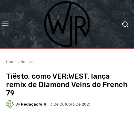
Home
Noticias
Tiësto, como VER:WEST, lança
remix de Diamond Veins do French
79
By
Redação WiR
3 De Outubro De 2021
Facebook
X
WhatsApp
Li