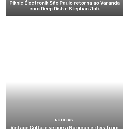
Piknic Électronik São Paulo retorna ao Varanda
com Deep Dish e Stephan Jolk
NOTICIAS
Vintage Culture se une a Nariman e rhys from