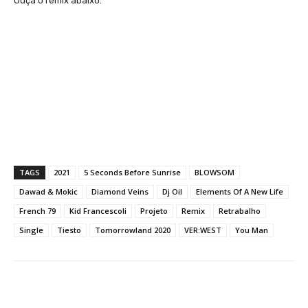
Ouça o remix abaixo:
TAGS
2021
5 Seconds Before Sunrise
BLOWSOM
Dawad & Mokic
Diamond Veins
Dj Oil
Elements Of A New Life
French 79
Kid Francescoli
Projeto
Remix
Retrabalho
Single
Tiesto
Tomorrowland 2020
VER:WEST
You Man
Facebook
X
WhatsApp
Li