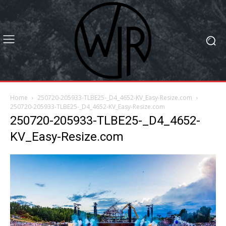
Home
250720-205933-TLBE25-_D4_4652-KV_Easy-Resize.com
250720-205933-TLBE25-_D4_4652-KV_Easy-Resize.com
250720-205933-TLBE25-_D4_4652-
KV_Easy-Resize.com