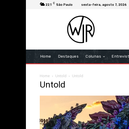
C
22.1
São Paulo
sexta-feira, agosto 7, 2026
Home
Destaques
Colunas
Entrevis
Home
Untold
Untold
Untold