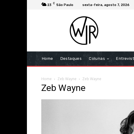
C
23
São Paulo
sexta-feira, agosto 7, 2026
Home
Destaques
Colunas
Entrevis
Home
Zeb Wayne
Zeb Wayne
Zeb Wayne