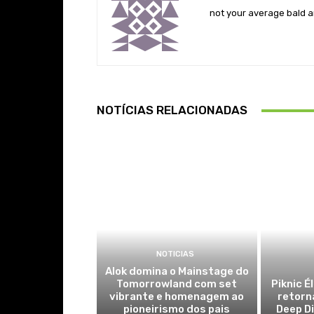
not your average bald a
NOTÍCIAS RELACIONADAS
NOTICIAS
Alok domina o Mainstage do
Tomorrowland com set
Piknic É
vibrante e homenagem ao
retorn
pioneirismo dos pais
Deep Di