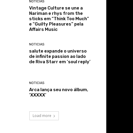
NOTICIAS
Vintage Culture se une a
Nariman e rhys from the
sticks em “Think Too Much”
e “Guilty Pleasures” pela
Affairs Music
NOTICIAS
salute expande o universo
de infinite passion ao lado
de Riva Starr em ‘soul reply’
NOTICIAS
Arca lança seu novo álbum,
‘XXXXX’
Load more