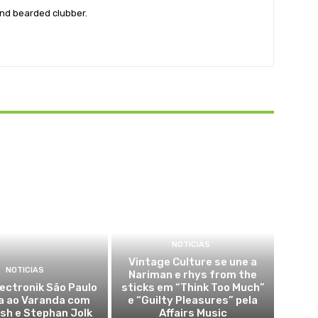
nd bearded clubber.
NOTICIAS
Vintage Culture se une a
NOTICIAS
Nariman e rhys from the
lectronik São Paulo
sticks em “Think Too Much”
a ao Varanda com
e “Guilty Pleasures” pela
sh e Stephan Jolk
Affairs Music