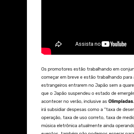
Os promotores estão trabalhando em conjun
começar em breve e estão trabalhando para al
estrangeiros entrarem no Japão sem a quare
que o Japão suspendeu o estado de emergên
acontecer no verão, inclusive as
Olimpíadas
irá subsidiar despesas como a “taxa de dese
operação, taxa de uso correto, taxa de medi
música eletrônica atualmente ainda operando
eventos, também não podemos esperar para r