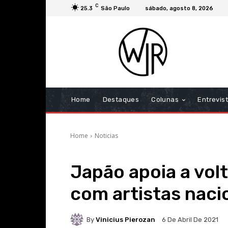
C
25.3
São Paulo
sábado, agosto 8, 2026
Home
Destaques
Colunas
Entrevis
Home
Noticias
Japão apoia a vol
com artistas naci
By
Vinicius Pierozan
6 De Abril De 2021