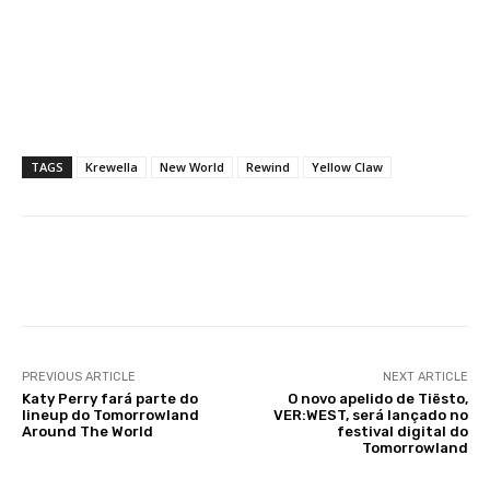
TAGS
Krewella
New World
Rewind
Yellow Claw
Facebook
X
WhatsApp
Li
PREVIOUS ARTICLE
NEXT ARTICLE
Katy Perry fará parte do
O novo apelido de Tiësto,
lineup do Tomorrowland
VER:WEST, será lançado no
Around The World
festival digital do
Tomorrowland