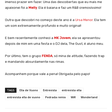
imenso prazer em fazer. Uma das descobertas que eu mais me
apaixonei foi a
Melly
. Ela é baiana e faz um R&B cremosíssimo!
Outra que descobri no começo deste ano é a
Ursa Menor
. Ela tem
um som extremamente profundo e muito original!
E bem recentemente conheci a
MK Jovem
, ela se apresentou
depois de mim em uma festa e o DJ dela, The Gust, é aluno meu.
Por último, tem o grupo
FENDA
, só mina de atitude, fazendo trap
e mandando absurdamente nas rimas.
Acompanhem porque vale a pena! Obrigada pelo papo!
TAGS
Ella de Vuono
Entrevista
entrevista ella
entrevista ella de vuono
Pedrada remix
WiR
Wonderland