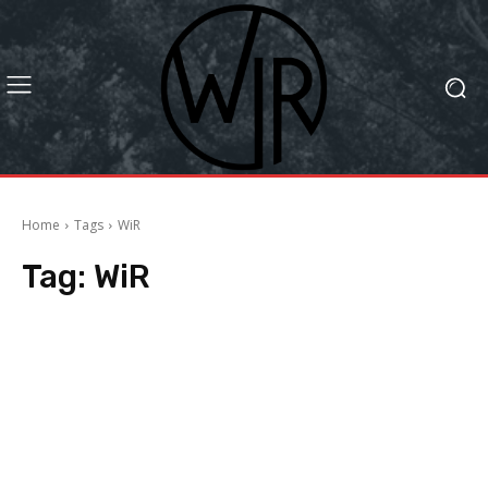
Home
Tags
WiR
Tag:
WiR