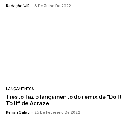
Redação WiR
-
8 De Julho De 2022
LANÇAMENTOS
Tiësto faz o lançamento do remix de “Do It
To It” de Acraze
Renan Galati
-
25 De Fevereiro De 2022