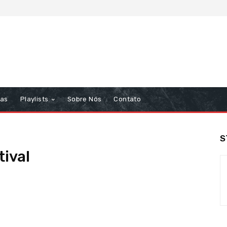
tas
Playlists
Sobre Nós
Contato
S
tival