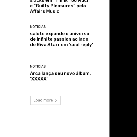
sticks em “Think Too Much”
e “Guilty Pleasures” pela
Affairs Music
NOTICIAS
salute expande o universo
de infinite passion ao lado
de Riva Starr em ‘soul reply’
NOTICIAS
Arca lança seu novo álbum,
‘XXXXX’
Load more