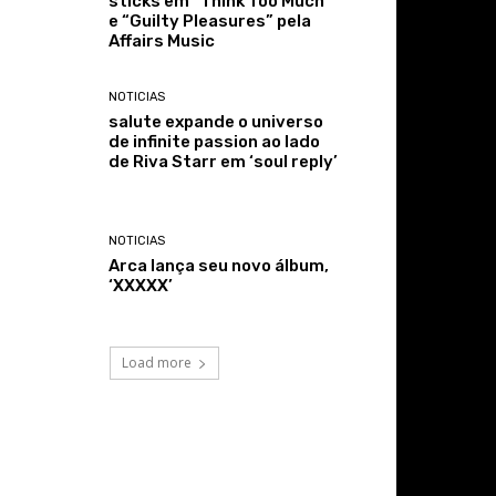
sticks em “Think Too Much”
e “Guilty Pleasures” pela
Affairs Music
NOTICIAS
salute expande o universo
de infinite passion ao lado
de Riva Starr em ‘soul reply’
NOTICIAS
Arca lança seu novo álbum,
‘XXXXX’
Load more