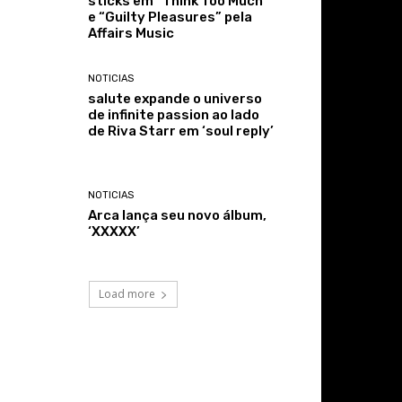
sticks em “Think Too Much”
e “Guilty Pleasures” pela
Affairs Music
NOTICIAS
salute expande o universo
de infinite passion ao lado
de Riva Starr em ‘soul reply’
NOTICIAS
Arca lança seu novo álbum,
‘XXXXX’
Load more