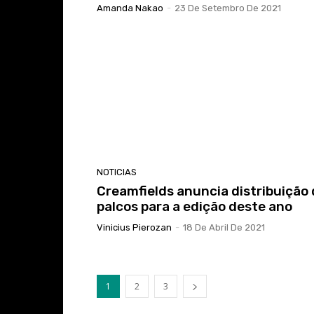
Amanda Nakao
-
23 De Setembro De 2021
NOTICIAS
Creamfields anuncia distribuição
palcos para a edição deste ano
Vinicius Pierozan
-
18 De Abril De 2021
1
2
3