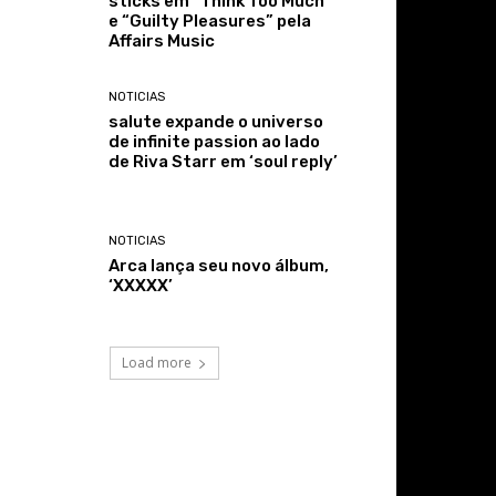
sticks em “Think Too Much”
e “Guilty Pleasures” pela
Affairs Music
NOTICIAS
salute expande o universo
de infinite passion ao lado
de Riva Starr em ‘soul reply’
NOTICIAS
Arca lança seu novo álbum,
‘XXXXX’
Load more